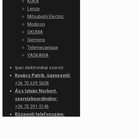
KUKA
Lenze
Mitsubishi Electric
Modicon
OKUMA
Siemens
Telemecanique
YASKAWA
Ipari elektronikai szerviz
Kovács Patrik, ügyvezető:
+36 70 639 5608
Ács István Norbert,
szervizkoordinátor:
+36 70 391 5146
Központi telefonszám:
+36 1 426 1276
service@rtc.hu