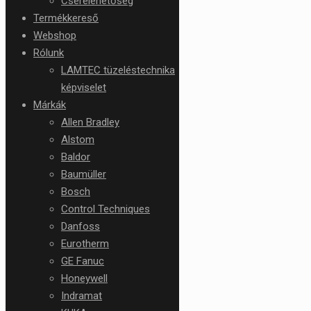
Cserelehetőség
Termékkereső
Webshop
Rólunk
LAMTEC tüzeléstechnika
képviselet
Márkák
Allen Bradley
Alstom
Baldor
Baumüller
Bosch
Control Techniques
Danfoss
Eurotherm
GE Fanuc
Honeywell
Indramat