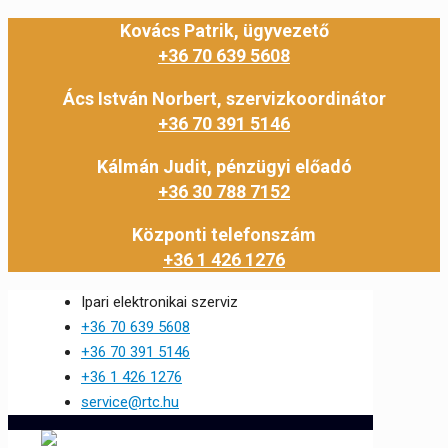
Kovács Patrik, ügyvezető
+36 70 639 5608
Ács István Norbert, szervizkoordinátor
+36 70 391 5146
Kálmán Judit, pénzügyi előadó
+36 30 788 7152
Központi telefonszám
+36 1 426 1276
Ipari elektronikai szerviz
+36 70 639 5608
+36 70 391 5146
+36 1 426 1276
service@rtc.hu