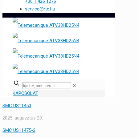
+36 1 426 1276
service@rtc.hu
✕
KAPCSOLAT
SMC US11450
2025. augusztus 29.
SMC US11475-2