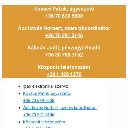
Kovács Patrik, ügyvezető
+36 70 639 5608
Ács István Norbert, szervizkoordinátor
+36 70 391 5146
Kálmán Judit, pénzügyi előadó
+36 30 788 7152
Központi telefonszám
+36 1 426 1276
Ipari elektronikai szerviz
Kovács Patrik, ügyvezető:
+36 70 639 5608
Ács István Norbert, szervizkoordinátor:
+36 70 391 5146
Központi telefonszám: