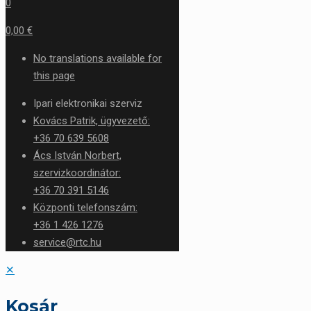
0
0,00 €
No translations available for
this page
Ipari elektronikai szerviz
Kovács Patrik, ügyvezető:
+36 70 639 5608
Ács István Norbert,
szervizkoordinátor:
+36 70 391 5146
Központi telefonszám:
+36 1 426 1276
service@rtc.hu
✕
Kosár