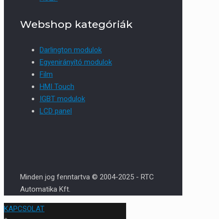
Webshop kategóriák
Darlington modulok
Egyenirányító modulok
Film
HMI Touch
IGBT modulok
LCD panel
Minden jog fenntartva © 2004-2025 - RTC
Automatika Kft.
KAPCSOLAT