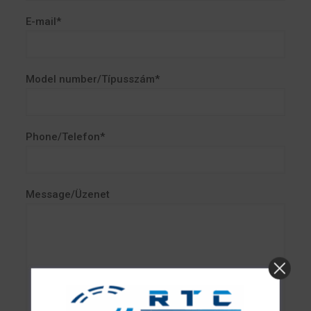
E-mail*
Model number/Típusszám*
Phone/Telefon*
Message/Üzenet