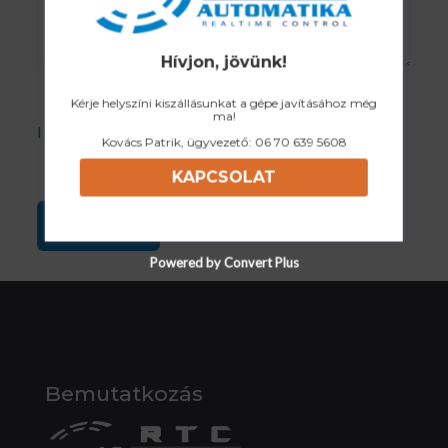
Hívjon, jövünk!
Kérje helyszíni kiszállásunkat a gépe javításához még
ma!
I accept the Privacy Policy
Kovács Patrik, ügyvezető:
06 70 639 5608
KAPCSOLAT
Powered by Convert Plus
Bemutatkozás