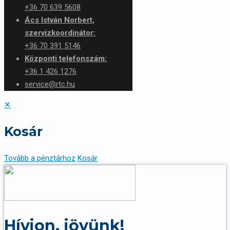
+36 70 639 5608
Ács István Norbert,
szervizkoordinátor:
+36 70 391 5146
Központi telefonszám:
+36 1 426 1276
service@rtc.hu
✕
Kosár
Tovább a pénztárhoz
Kosár
Hívjon, jövünk!