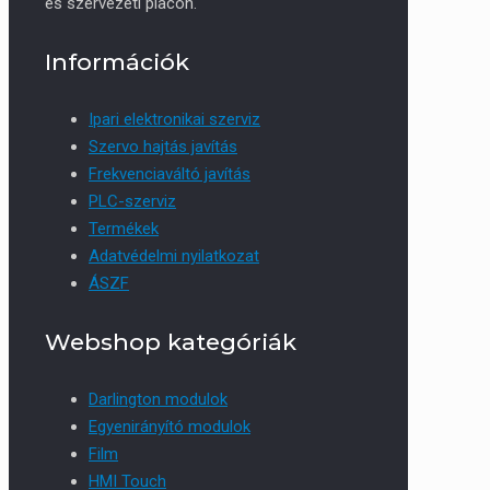
és szervezeti piacon.
Információk
Ipari elektronikai szerviz
Szervo hajtás javítás
Frekvenciaváltó javítás
PLC-szerviz
Termékek
Adatvédelmi nyilatkozat
ÁSZF
Webshop kategóriák
Darlington modulok
Egyenirányító modulok
Film
HMI Touch