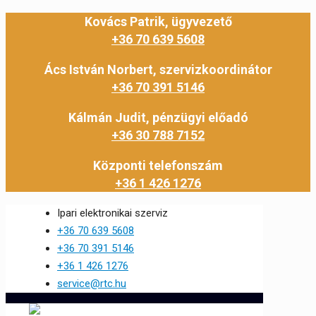
Kovács Patrik, ügyvezető
+36 70 639 5608
Ács István Norbert, szervizkoordinátor
+36 70 391 5146
Kálmán Judit, pénzügyi előadó
+36 30 788 7152
Központi telefonszám
+36 1 426 1276
Ipari elektronikai szerviz
+36 70 639 5608
+36 70 391 5146
+36 1 426 1276
service@rtc.hu