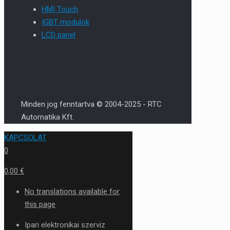
HMI Touch
IGBT modulok
LCD panel
Minden jog fenntartva © 2004-2025 - RTC
Automatika Kft.
KAPCSOLAT
0
0,00 €
No translations available for
this page
Ipari elektronikai szerviz