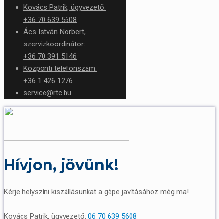
Kovács Patrik, ügyvezető:
+36 70 639 5608
Ács István Norbert,
szervizkoordinátor:
+36 70 391 5146
Központi telefonszám:
+36 1 426 1276
service@rtc.hu
Hívjon, jövünk!
Kérje helyszíni kiszállásunkat a gépe javításához még ma!
Kovács Patrik, ügyvezető:
06 70 639 5608