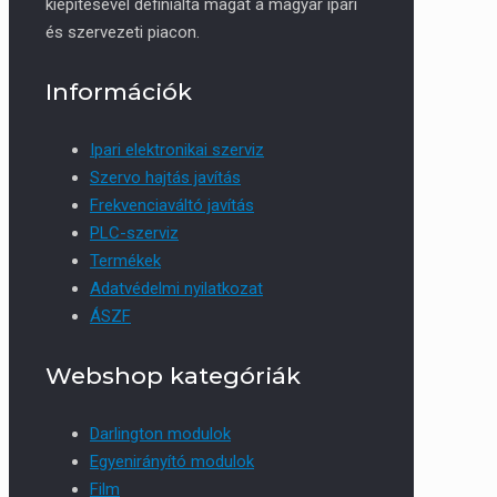
kiépítésével definiálta magát a magyar ipari
és szervezeti piacon.
Információk
Ipari elektronikai szerviz
Szervo hajtás javítás
Frekvenciaváltó javítás
PLC-szerviz
Termékek
Adatvédelmi nyilatkozat
ÁSZF
Webshop kategóriák
Darlington modulok
Egyenirányító modulok
Film