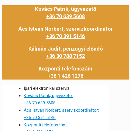
Kovács Patrik, ügyvezető
+36 70 639 5608
Ács István Norbert, szervizkoordinátor
+36 70 391 5146
Kálmán Judit, pénzügyi előadó
+36 30 788 7152
Központi telefonszám
+36 1 426 1276
Ipari elektronikai szerviz
Kovács Patrik, ügyvezető:
+36 70 639 5608
Ács István Norbert, szervizkoordinátor:
+36 70 391 5146
Központi telefonszám: