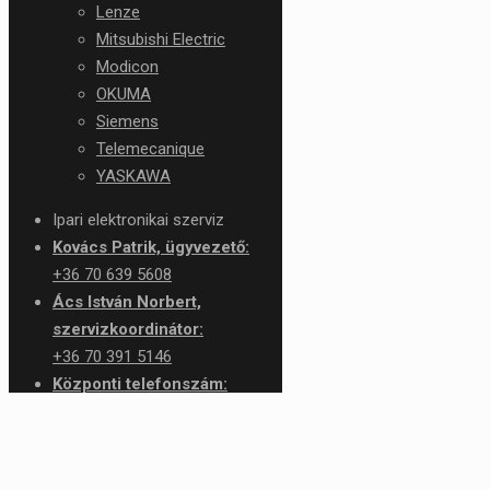
Lenze
Mitsubishi Electric
Modicon
OKUMA
Siemens
Telemecanique
YASKAWA
Ipari elektronikai szerviz
Kovács Patrik, ügyvezető:
+36 70 639 5608
Ács István Norbert,
szervizkoordinátor:
+36 70 391 5146
Központi telefonszám:
+36 1 426 1276
service@rtc.hu
✕