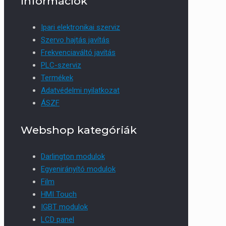
Információk
Ipari elektronikai szerviz
Szervo hajtás javítás
Frekvenciaváltó javítás
PLC-szerviz
Termékek
Adatvédelmi nyilatkozat
ÁSZF
Webshop kategóriák
Darlington modulok
Egyenirányító modulok
Film
HMI Touch
IGBT modulok
LCD panel