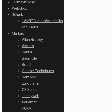
Termékkereső
Webshop
Rólunk
LAMTEC tüzeléstechnika
képviselet
Márkák
Allen Bradley
Alstom
Baldor
Baumüller
Bosch
Control Techniques
Danfoss
Eurotherm
GE Fanuc
Honeywell
Indramat
KUKA