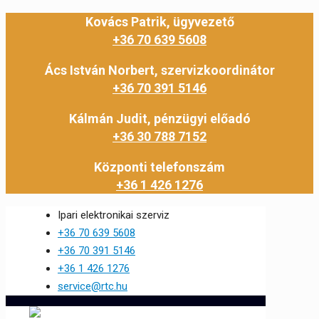
Kovács Patrik, ügyvezető
+36 70 639 5608
Ács István Norbert, szervizkoordinátor
+36 70 391 5146
Kálmán Judit, pénzügyi előadó
+36 30 788 7152
Központi telefonszám
+36 1 426 1276
Ipari elektronikai szerviz
+36 70 639 5608
+36 70 391 5146
+36 1 426 1276
service@rtc.hu