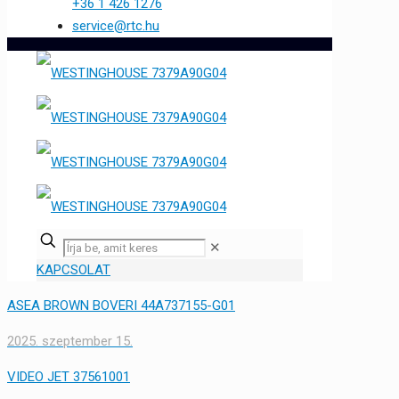
+36 1 426 1276
service@rtc.hu
✕
KAPCSOLAT
ASEA BROWN BOVERI 44A737155-G01
2025. szeptember 15.
VIDEO JET 37561001