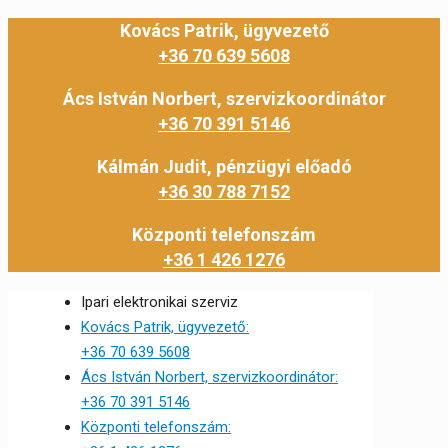
Kovács Patrik, ügyvezető
+36 70 639 5608
Ács István Norbert, szervizkoordinátor
+36 70 391 5146
Kálmán Judit, pénzügyi előadó
+36 30 788 7152
Központi telefonszám
+36 1 426 1276
Ipari elektronikai szerviz
Kovács Patrik, ügyvezető:
+36 70 639 5608
Ács István Norbert, szervizkoordinátor:
+36 70 391 5146
Központi telefonszám: