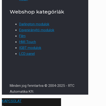
Webshop kategóriák
Darlington modulok
Egyenirányító modulok
Film
HMI Touch
IGBT modulok
LCD panel
Minden jog fenntartva © 2004-2025 - RTC
Automatika Kft.
KAPCSOLAT