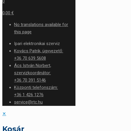
0
0,00 €
No translations available for
this page
Ipari elektronikai szerviz
Kovács Patrik, ügyvezető:
+36 70 639 5608
Ács István Norbert,
szervizkoordinátor:
+36 70 391 5146
Központi telefonszám:
+36 1 426 1276
service@rtc.hu
✕
Kosár