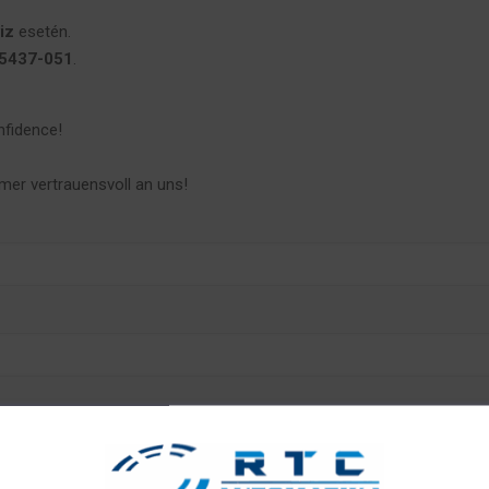
iz
esetén.
437-051
.
nfidence!
mer vertrauensvoll an uns!