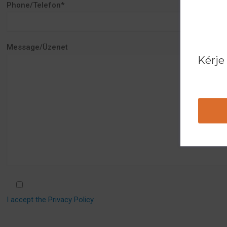
Phone/Telefon*
Message/Üzenet
Kérje
I accept the Privacy Policy