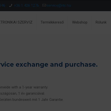
146
+36 1 426 1276
service@rtc.hu
KTRONIKAI SZERVIZ
Termékkereső
Webshop
Rólunk
vice exchange and purchase.
ionwide with a 1-year warranty.
rszágosan, 1 év garanciával.
 Geräten bundesweit mit 1 Jahr Garantie.