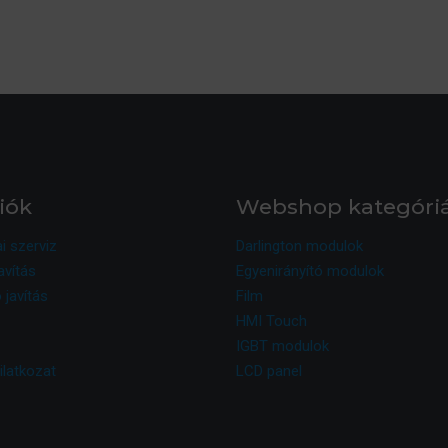
iók
Webshop kategóri
ai szerviz
Darlington modulok
avítás
Egyenirányító modulok
 javítás
Film
HMI Touch
IGBT modulok
ilatkozat
LCD panel