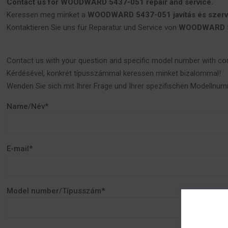
Contact us for WOODWARD 5437-051 repair and service.
Keressen meg minket a
WOODWARD 5437-051 javítás és szerv
Kontaktieren Sie uns für Reparatur und Service von
WOODWARD 5
Contact us with your question and specific model number with co
Kérdésével, konkrét típusszámmal keressen minket bizalommal!
Wenden Sie sich mit Ihrer Frage und Ihrer spezifischen Modellnum
Name/Név*
E-mail*
Model number/Típusszám*