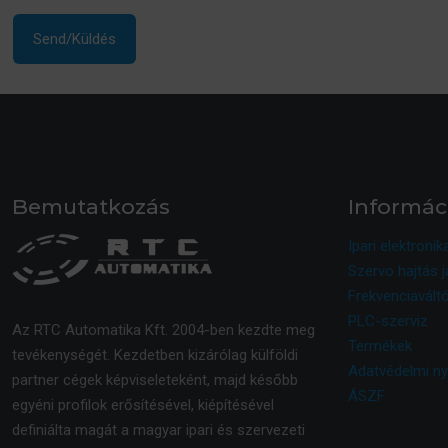
Bemutatkozás
Informác
Ipari elektronik
Szervo hajtás j
Frekvenciaváltó
PLC-szerviz
Az RTC Automatika Kft. 2004-ben kezdte meg
Termékek
tevékenységét. Kezdetben kizárólag külföldi
Adatvédelmi ny
partner cégek képviseleteként, majd később
ÁSZF
egyéni profilok erősítésével, kiépítésével
definiálta magát a magyar ipari és szervezeti