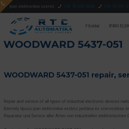
Ipari elektronikai szerviz
+36 70 639 5608
+36 70 391 5
Főoldal
IPARI ELE
WOODWARD 5437-051
WOODWARD 5437-051 repair, ser
Repair and service of all types of industrial electronic devices nat
Bármely típusú ipari elektronikai eszköz javítása és szervizelése o
Reparatur und Service aller Arten von industriellen elektronischen