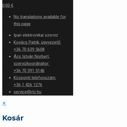
0,00 €
No translations available for
this page
Ipari elektronikai szerviz
Kovács Patrik, ügyvezető:
+36 70 639 5608
Ács István Norbert,
szervizkoordinátor:
+36 70 391 5146
Központi telefonszám:
+36 1 426 1276
service@rtc.hu
✕
Kosár