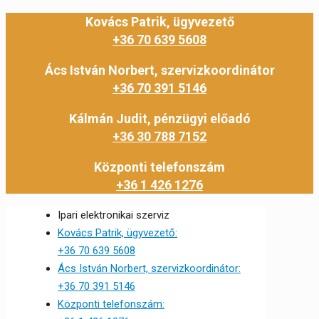
Kovács Patrik, ügyvezető
+36 70 639 5608
Ács István Norbert, szervizkoordinátor
+36 70 391 5146
Kálmán Judit, pénzügyi előadó
+36 30 788 7152
Központi telefonszám
+36 1 426 1276
Ipari elektronikai szerviz
Kovács Patrik, ügyvezető:
+36 70 639 5608
Ács István Norbert, szervizkoordinátor:
+36 70 391 5146
Központi telefonszám: