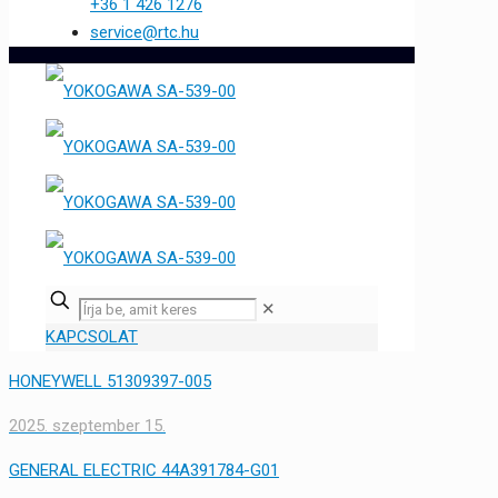
+36 1 426 1276
service@rtc.hu
✕
KAPCSOLAT
HONEYWELL 51309397-005
2025. szeptember 15.
GENERAL ELECTRIC 44A391784-G01