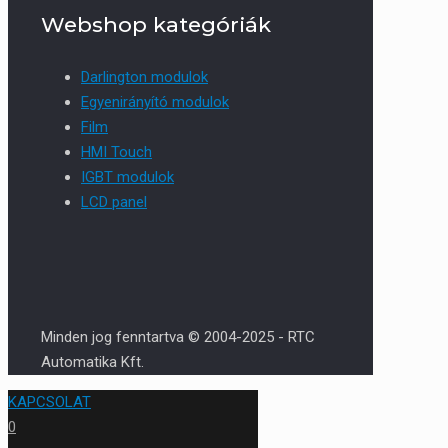
Webshop kategóriák
Darlington modulok
Egyenirányító modulok
Film
HMI Touch
IGBT modulok
LCD panel
Minden jog fenntartva © 2004-2025 - RTC
Automatika Kft.
KAPCSOLAT
0