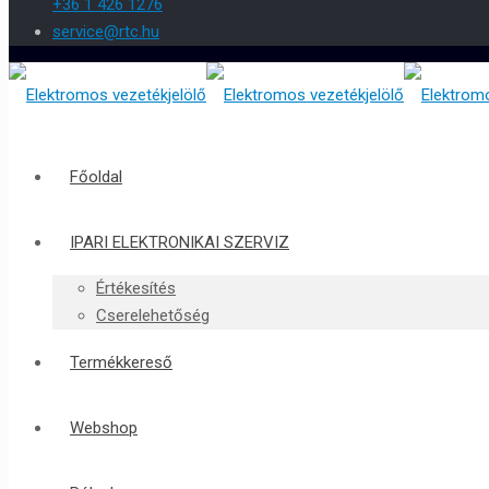
+36 1 426 1276
service@rtc.hu
Főoldal
IPARI ELEKTRONIKAI SZERVIZ
Értékesítés
Cserelehetőség
Termékkereső
Webshop