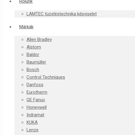
Rólunk
LAMTEC tüzeléstechnika képviselet
Márkák
Allen Bradley
Alstom
Baldor
Baumüller
Bosch
Control Techniques
Danfoss
Eurotherm
GE Fanuc
Honeywell
Indramat
KUKA
Lenze