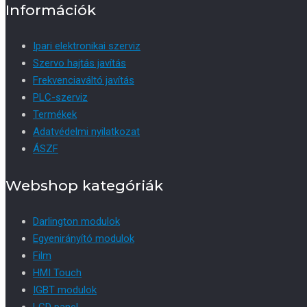
Információk
Ipari elektronikai szerviz
Szervo hajtás javítás
Frekvenciaváltó javítás
PLC-szerviz
Termékek
Adatvédelmi nyilatkozat
ÁSZF
Webshop kategóriák
Darlington modulok
Egyenirányító modulok
Film
HMI Touch
IGBT modulok
LCD panel