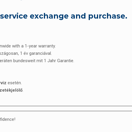
, service exchange and purchase.
onwide with a 1-year warranty.
rszágosan, 1 év garanciával.
Geräten bundesweit mit 1 Jahr Garantie.
rviz
esetén.
zetékjelölő
.
fidence!