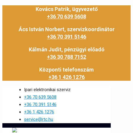
Kovács Patrik, ügyvezető
+36 70 639 5608
Ács István Norbert, szervizkoordinátor
+36 70 391 5146
Kálmán Judit, pénzügyi előadó
+36 30 788 7152
Központi telefonszám
+36 1 426 1276
Ipari elektronikai szerviz
+36 70 639 5608
+36 70 391 5146
+36 1 426 1276
service@rtc.hu